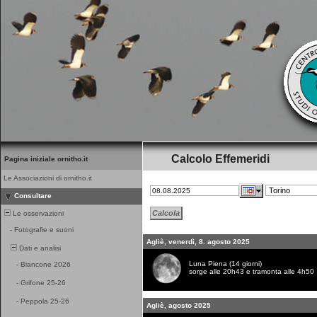
Calcolo Effemeridi
Pagina iniziale ornitho.it
Le Associazioni di ornitho.it
Consultare
Le osservazioni
-
Fotografie e suoni
Agliè, venerdì, 8. agosto 2025
Dati e analisi
Luna Piena (14 giorni)
-
Biancone 2026
sorge alle 20h43 e tramonta alle 4h50
-
Grifone 25-26
-
Peppola 25-26
Agliè, agosto 2025