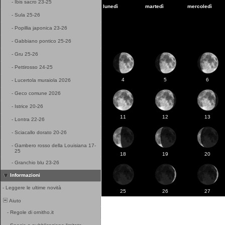
-
Ibis sacro 23-25
lunedì
martedì
mercoledì
-
Sula 25-26
-
Popillia japonica 23-26
-
Gabbiano pontico 25-26
-
Gru 25-26
-
Pettirosso 24-25
4
5
6
-
Lucertola muraiola 2026
-
Geco comune 2026
-
Istrice 20-26
11
12
13
-
Lontra 22-26
-
Sciacallo dorato 20-26
-
Gambero rosso della Louisiana 17-
25
18
19
20
-
Granchio blu 23-26
Informazioni
-
Leggere le ultime novità
25
26
27
Aiuto
-
Regole di ornitho.it