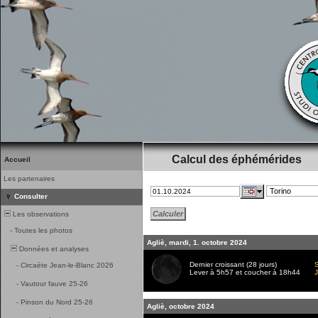
Calcul des éphémérides
Accueil
Les partenaires
Consulter
Les observations
-
Toutes les photos
Agliè, mardi, 1. octobre 2024
Données et analyses
Dernier croissant (28 jours)
S
-
Circaète Jean-le-Blanc 2026
Lever à 5h57 et coucher à 18h44
J
-
Vautour fauve 25-26
-
Pinson du Nord 25-26
Agliè, octobre 2024