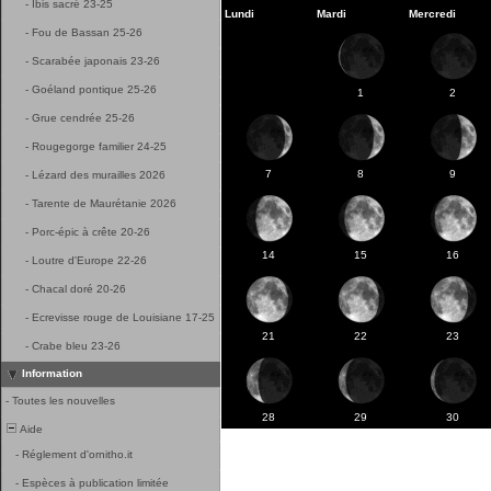
-
Ibis sacré 23-25
Lundi
Mardi
Mercredi
-
Fou de Bassan 25-26
-
Scarabée japonais 23-26
-
Goéland pontique 25-26
1
2
-
Grue cendrée 25-26
-
Rougegorge familier 24-25
7
8
9
-
Lézard des murailles 2026
-
Tarente de Maurétanie 2026
-
Porc-épic à crête 20-26
14
15
16
-
Loutre d'Europe 22-26
-
Chacal doré 20-26
-
Ecrevisse rouge de Louisiane 17-25
21
22
23
-
Crabe bleu 23-26
Information
-
Toutes les nouvelles
28
29
30
Aide
-
Réglement d'ornitho.it
-
Espèces à publication limitée