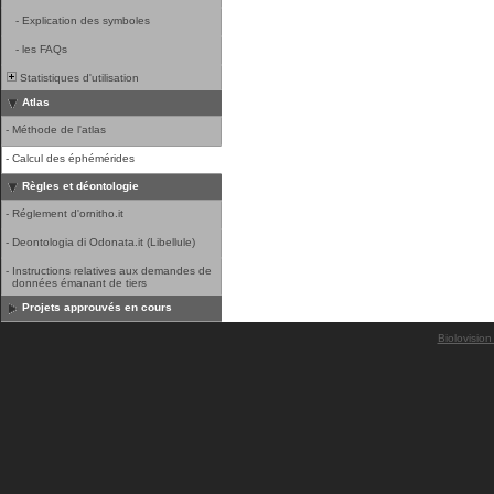
-
Explication des symboles
-
les FAQs
Statistiques d'utilisation
Atlas
-
Méthode de l'atlas
-
Calcul des éphémérides
Règles et déontologie
-
Réglement d'ornitho.it
-
Deontologia di Odonata.it (Libellule)
-
Instructions relatives aux demandes de
données émanant de tiers
Projets approuvés en cours
Biolovision