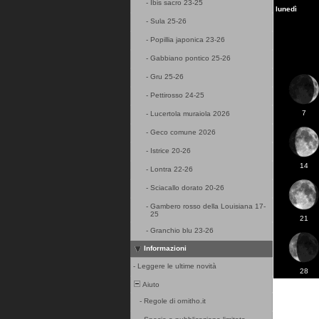
-
Ibis sacro 23-25
lunedì
-
Sula 25-26
-
Popillia japonica 23-26
-
Gabbiano pontico 25-26
-
Gru 25-26
-
Pettirosso 24-25
7
-
Lucertola muraiola 2026
-
Geco comune 2026
-
Istrice 20-26
14
-
Lontra 22-26
-
Sciacallo dorato 20-26
-
Gambero rosso della Louisiana 17-
25
21
-
Granchio blu 23-26
Informazioni
-
Leggere le ultime novità
28
Aiuto
-
Regole di ornitho.it