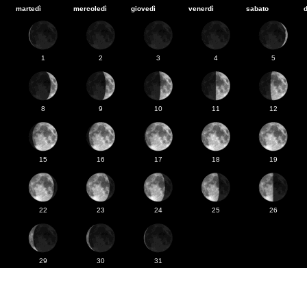
martedì
mercoledì
giovedì
venerdì
sabato
1
2
3
4
5
8
9
10
11
12
15
16
17
18
19
22
23
24
25
26
29
30
31