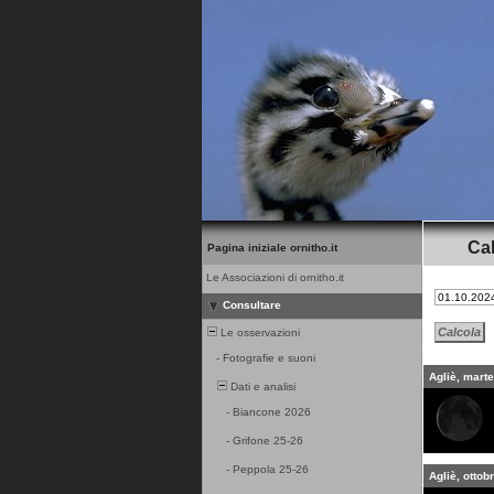
Cal
Pagina iniziale ornitho.it
Le Associazioni di ornitho.it
Consultare
Le osservazioni
-
Fotografie e suoni
Agliè, marte
Dati e analisi
-
Biancone 2026
-
Grifone 25-26
-
Peppola 25-26
Agliè, ottob