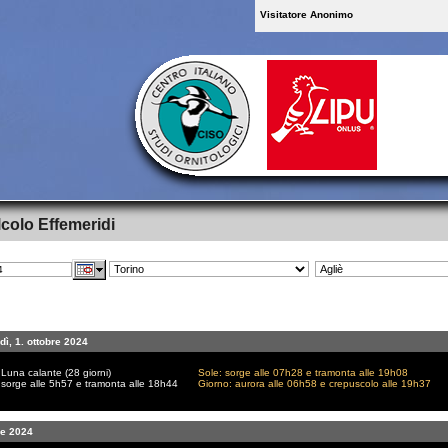
Visitatore Anonimo
colo Effemeridi
dì, 1. ottobre 2024
Luna calante (28 giorni)
Sole: sorge alle 07h28 e tramonta alle 19h08
sorge alle 5h57 e tramonta alle 18h44
Giorno: aurora alle 06h58 e crepuscolo alle 19h37
re 2024