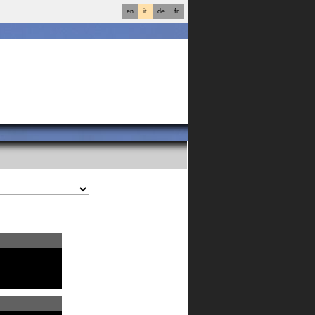
en
it
de
fr