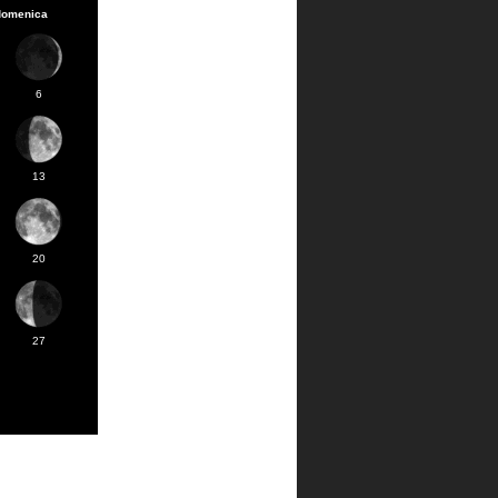
domenica
6
13
20
27