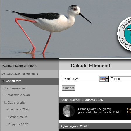
Calcolo Effemeridi
Pagina iniziale ornitho.it
Le Associazioni di ornitho.it
Consultare
Le osservazioni
-
Fotografie e suoni
Agliè, giovedì, 6. agosto 2026
Dati e analisi
Ultimo Quarto (22 giorni)
So
-
Biancone 2026
giá in cielo, tramonta alle 15h13
Gi
-
Grifone 25-26
-
Peppola 25-26
Agliè, agosto 2026