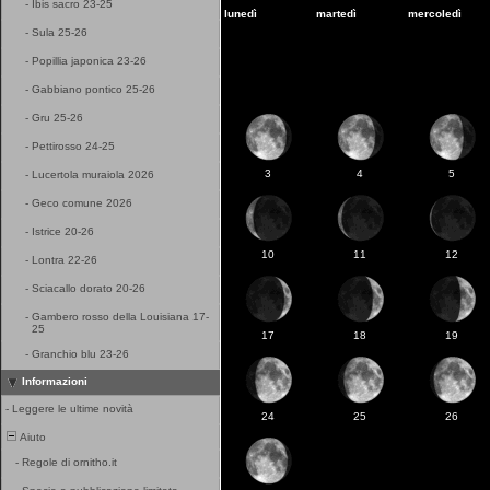
-
Ibis sacro 23-25
lunedì
martedì
mercoledì
-
Sula 25-26
-
Popillia japonica 23-26
-
Gabbiano pontico 25-26
-
Gru 25-26
-
Pettirosso 24-25
3
4
5
-
Lucertola muraiola 2026
-
Geco comune 2026
-
Istrice 20-26
10
11
12
-
Lontra 22-26
-
Sciacallo dorato 20-26
-
Gambero rosso della Louisiana 17-
25
17
18
19
-
Granchio blu 23-26
Informazioni
-
Leggere le ultime novità
24
25
26
Aiuto
-
Regole di ornitho.it