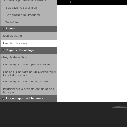
-
Specie a pubblicazione limitata
31
-
Spiegazione dei simboli
-
Le domande più frequenti
Statistiche
Atlante
-
Metodi Atlante
-
Calcolo Effemeridi
Regole e Deontologie
-
Regole di ornitho.it
-
Deontologia di S.H.I. (Rettili e Anfibi)
-
Codice di Condotta per gli Osservatori di
Uccelli di Ornitho.it
-
Deontologia di Odonata.it (Libellule)
-
Istruzioni per la richiesta dati da parte di
terze parti
Progetti approvati in corso
Biolovision